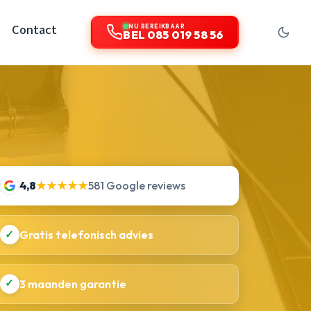
Contact
NU BEREIKBAAR
BEL 085 019 58 56
4,8
★★★★★
581 Google reviews
✓
Gratis telefonisch advies
✓
3 maanden garantie