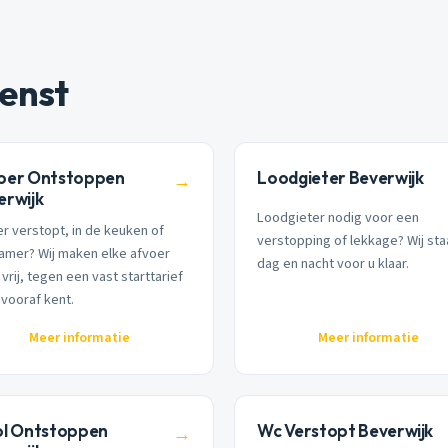
enst
oer Ontstoppen
Loodgieter Beverwijk
→
erwijk
Loodgieter nodig voor een
r verstopt, in de keuken of
verstopping of lekkage? Wij st
amer? Wij maken elke afvoer
dag en nacht voor u klaar.
vrij, tegen een vast starttarief
 vooraf kent.
Meer informatie
Meer informatie
ol Ontstoppen
Wc Verstopt Beverwijk
→