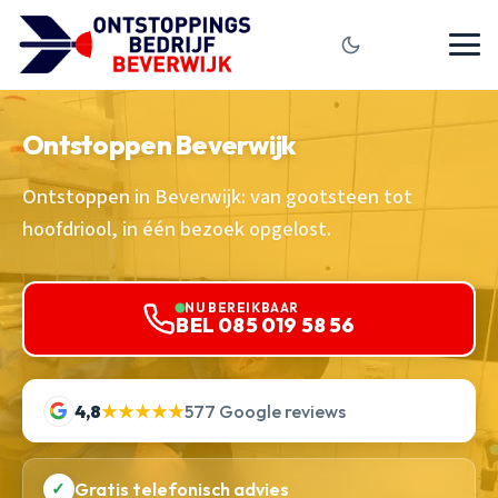
Ontstoppen Beverwijk
Ontstoppen in Beverwijk: van gootsteen tot
hoofdriool, in één bezoek opgelost.
NU BEREIKBAAR
BEL 085 019 58 56
4,8
★★★★★
577 Google reviews
✓
Gratis telefonisch advies