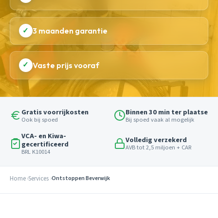
✓
3 maanden garantie
✓
Vaste prijs vooraf
Gratis voorrijkosten
Binnen 30 min ter plaatse
Ook bij spoed
Bij spoed vaak al mogelijk
VCA- en Kiwa-
Volledig verzekerd
gecertificeerd
AVB tot 2,5 miljoen + CAR
BRL K10014
Home
Services
Ontstoppen Beverwijk