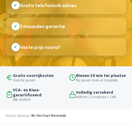
✓
Gratis telefonisch advies
✓
3 maanden garantie
✓
Vaste prijs vooraf
Gratis voorrijkosten
Binnen 30 min ter plaatse
Ook bij spoed
Bij spoed vaak al mogelijk
VCA- en Kiwa-
Volledig verzekerd
gecertificeerd
AVB tot 2,5 miljoen + CAR
BRL K10014
Home
Services
Wc Verstopt Beverwijk