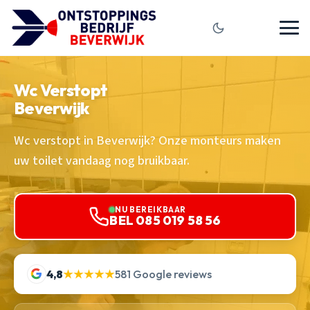
Wc Verstopt
Beverwijk
Wc verstopt in Beverwijk? Onze monteurs maken
uw toilet vandaag nog bruikbaar.
NU BEREIKBAAR
BEL 085 019 58 56
4,8
★★★★★
581 Google reviews